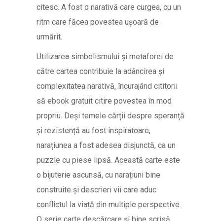
citesc. A fost o narativă care curgea, cu un
ritm care făcea povestea ușoară de
urmărit.
Utilizarea simbolismului și metaforei de
către cartea contribuie la adâncirea și
complexitatea narativă, încurajând cititorii
să ebook gratuit citire povestea în mod
propriu. Deși temele cărții despre speranță
și rezistență au fost inspiratoare,
narațiunea a fost adesea disjunctă, ca un
puzzle cu piese lipsă. Această carte este
o bijuterie ascunsă, cu narațiuni bine
construite și descrieri vii care aduc
conflictul la viață din multiple perspective.
O serie carte descărcare și bine scrisă