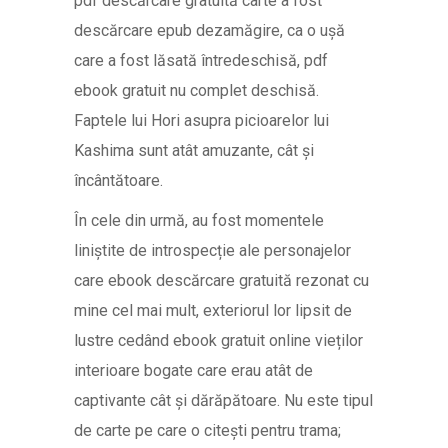
pdf descărcare gratuită carte a fost
descărcare epub dezamăgire, ca o ușă
care a fost lăsată întredeschisă, pdf
ebook gratuit nu complet deschisă.
Faptele lui Hori asupra picioarelor lui
Kashima sunt atât amuzante, cât și
încântătoare.
În cele din urmă, au fost momentele
liniștite de introspecție ale personajelor
care ebook descărcare gratuită rezonat cu
mine cel mai mult, exteriorul lor lipsit de
lustre cedând ebook gratuit online vieților
interioare bogate care erau atât de
captivante cât și dărăpătoare. Nu este tipul
de carte pe care o citești pentru trama;