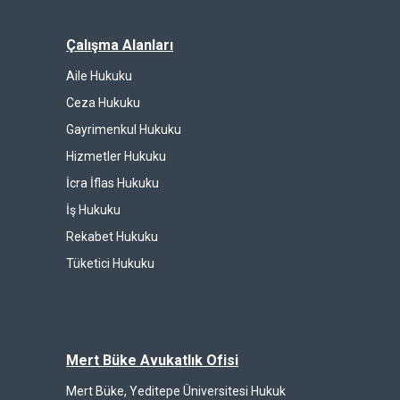
Çalışma Alanları
Aile Hukuku
Ceza Hukuku
Gayrimenkul Hukuku
Hizmetler Hukuku
İcra İflas Hukuku
İş Hukuku
Rekabet Hukuku
Tüketici Hukuku
Mert Büke Avukatlık Ofisi
Mert Büke, Yeditepe Üniversitesi Hukuk