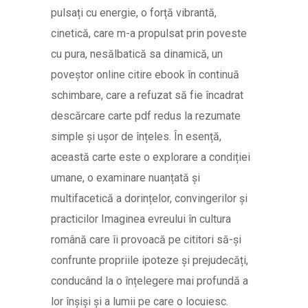
pulsați cu energie, o forță vibrantă,
cinetică, care m-a propulsat prin poveste
cu pura, nesălbatică sa dinamică, un
poveștor online citire ebook în continuă
schimbare, care a refuzat să fie încadrat
descărcare carte pdf redus la rezumate
simple și ușor de înțeles. În esență,
această carte este o explorare a condiției
umane, o examinare nuanțată și
multifacetică a dorințelor, convingerilor și
practicilor Imaginea evreului în cultura
română care îi provoacă pe cititori să-și
confrunte propriile ipoteze și prejudecăți,
conducând la o înțelegere mai profundă a
lor înșiși și a lumii pe care o locuiesc.