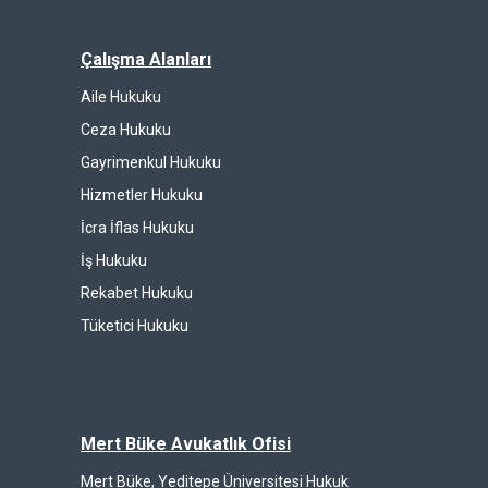
Çalışma Alanları
Aile Hukuku
Ceza Hukuku
Gayrimenkul Hukuku
Hizmetler Hukuku
İcra İflas Hukuku
İş Hukuku
Rekabet Hukuku
Tüketici Hukuku
Mert Büke Avukatlık Ofisi
Mert Büke, Yeditepe Üniversitesi Hukuk