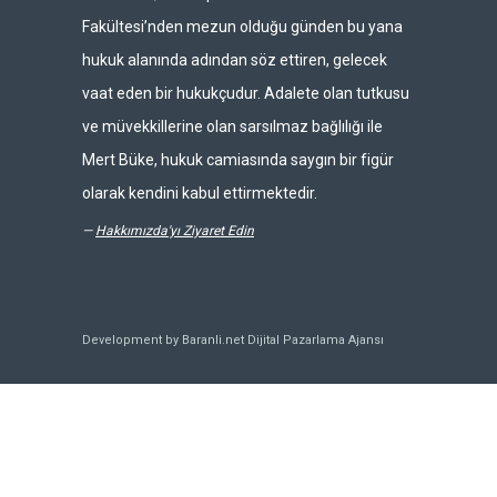
Fakültesi’nden mezun olduğu günden bu yana
hukuk alanında adından söz ettiren, gelecek
vaat eden bir hukukçudur. Adalete olan tutkusu
ve müvekkillerine olan sarsılmaz bağlılığı ile
Mert Büke, hukuk camiasında saygın bir figür
olarak kendini kabul ettirmektedir.
—
Hakkımızda'yı Ziyaret Edin
Development by Baranli.net
Dijital Pazarlama Ajansı