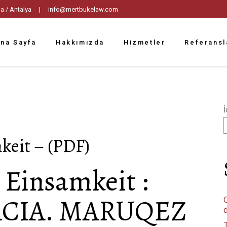
tpaşa / Antalya |
info@mertbukelaw.com
na Sayfa
Hakkımızda
Hizmetler
Referansl
İ
keit – (PDF)
 Einsamkeit :
RCIA. MARUQEZ
C