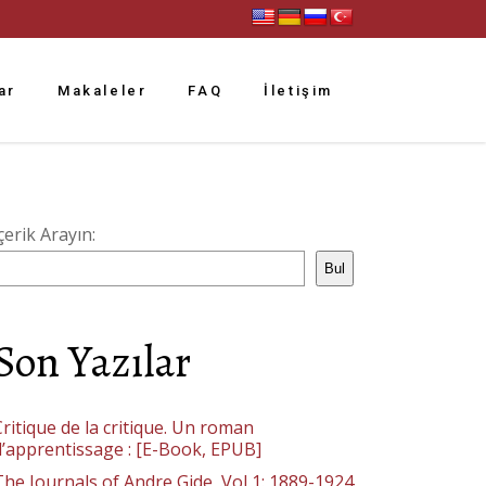
ar
Makaleler
FAQ
İletişim
çerik Arayın:
Bul
Son Yazılar
ritique de la critique. Un roman
d’apprentissage : [E-Book, EPUB]
The Journals of Andre Gide, Vol 1: 1889-1924