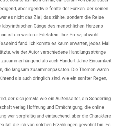
edigend, aber irgendwie fehlte der Funken, der seinen
r es nicht das Ziel, das zählte, sondern die Reise
ie labyrinthischen Gänge des menschlichen Herzens
n ist ein weiterer Edelstein. Ihre Prosa, obwohl
h fesselnd fand. Ich konnte es kaum erwarten, jedes Mal
hätzte, wie der Autor verschiedene Handlungsstränge
hl zusammenhängend als auch Hundert Jahre Einsamkeit
ilen, die langsam zusammenpassten. Die Themen waren
hrend als auch dringlich sind, wie ein sanfter Regen,
ird, der sich jemals wie ein Außenseiter, ein Sonderling
tschaft verlag Hoffnung und Ermächtigung, die online
lung war sorgfältig und eintauchend, aber die Charaktere
xität, die ich von solchen Erzählungen gewohnt bin. Es