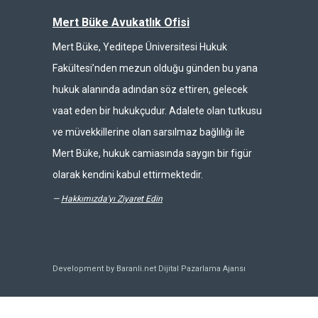
Mert Büke Avukatlık Ofisi
Mert Büke, Yeditepe Üniversitesi Hukuk
Fakültesi’nden mezun olduğu günden bu yana
hukuk alanında adından söz ettiren, gelecek
vaat eden bir hukukçudur. Adalete olan tutkusu
ve müvekkillerine olan sarsılmaz bağlılığı ile
Mert Büke, hukuk camiasında saygın bir figür
olarak kendini kabul ettirmektedir.
—
Hakkımızda'yı Ziyaret Edin
Development by Baranli.net
Dijital Pazarlama Ajansı