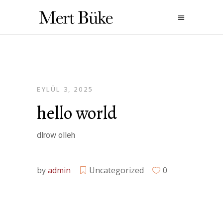
EYLÜL 3, 2025
hello world
dlrow olleh
by
admin
Uncategorized
0