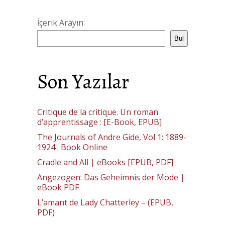
İçerik Arayın:
Bul
Son Yazılar
Critique de la critique. Un roman
d’apprentissage : [E-Book, EPUB]
The Journals of Andre Gide, Vol 1: 1889-
1924 : Book Online
Cradle and All | eBooks [EPUB, PDF]
Angezogen: Das Geheimnis der Mode |
eBook PDF
L’amant de Lady Chatterley – (EPUB,
PDF)