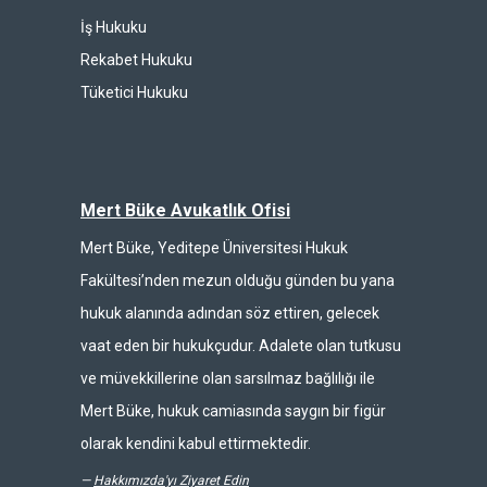
İş Hukuku
Rekabet Hukuku
Tüketici Hukuku
Mert Büke Avukatlık Ofisi
Mert Büke, Yeditepe Üniversitesi Hukuk
Fakültesi’nden mezun olduğu günden bu yana
hukuk alanında adından söz ettiren, gelecek
vaat eden bir hukukçudur. Adalete olan tutkusu
ve müvekkillerine olan sarsılmaz bağlılığı ile
Mert Büke, hukuk camiasında saygın bir figür
olarak kendini kabul ettirmektedir.
—
Hakkımızda'yı Ziyaret Edin