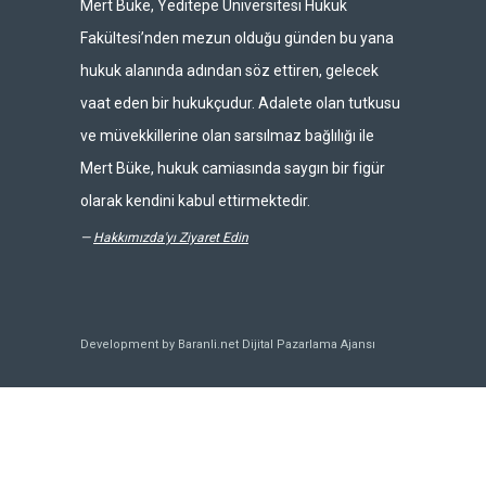
Mert Büke, Yeditepe Üniversitesi Hukuk
Fakültesi’nden mezun olduğu günden bu yana
hukuk alanında adından söz ettiren, gelecek
vaat eden bir hukukçudur. Adalete olan tutkusu
ve müvekkillerine olan sarsılmaz bağlılığı ile
Mert Büke, hukuk camiasında saygın bir figür
olarak kendini kabul ettirmektedir.
—
Hakkımızda'yı Ziyaret Edin
Development by Baranli.net
Dijital Pazarlama Ajansı