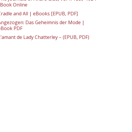
: Book Online
Cradle and All | eBooks [EPUB, PDF]
Angezogen: Das Geheimnis der Mode |
eBook PDF
L’amant de Lady Chatterley – (EPUB, PDF)