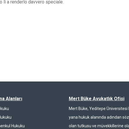
 lì a renderlo davvero speciale.
ma Alanları
Mert Büke Avukatlık Ofisi
ukuku
Mert Büke, Yeditepe Üniversites
Hukuku
yana hukuk alanında adından söz 
enkul Hukuku
olan tutkusu ve müvekkillerine ola