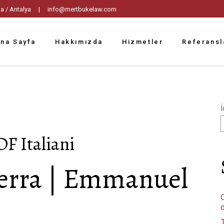
tpaşa / Antalya |
info@mertbukelaw.com
na Sayfa
Hakkımızda
Hizmetler
Referansl
İ
DF Italiani
guerra | Emmanuel
C