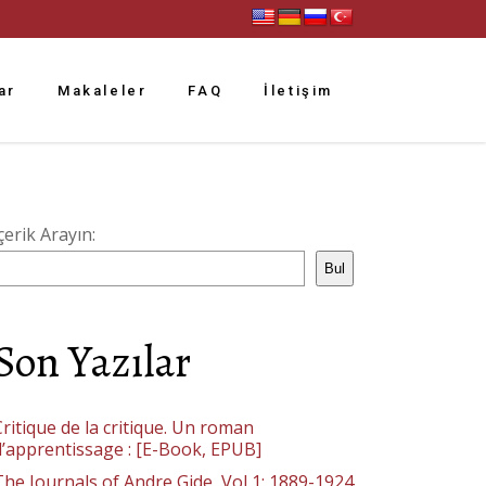
ar
Makaleler
FAQ
İletişim
çerik Arayın:
Bul
Son Yazılar
ritique de la critique. Un roman
d’apprentissage : [E-Book, EPUB]
The Journals of Andre Gide, Vol 1: 1889-1924