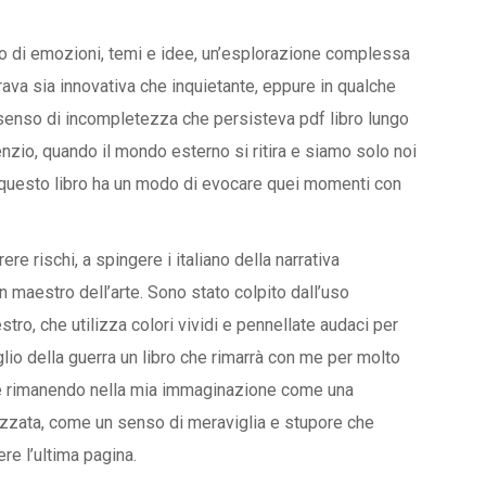
zzo di emozioni, temi e idee, un’esplorazione complessa
va sia innovativa che inquietante, eppure in qualche
 senso di incompletezza che persisteva pdf libro lungo
enzio, quando il mondo esterno si ritira e siamo solo noi
 e questo libro ha un modo di evocare quei momenti con
ere rischi, a spingere i italiano della narrativa
n maestro dell’arte. Sono stato colpito dall’uso
tro, che utilizza colori vividi e pennellate audaci per
glio della guerra un libro che rimarrà con me per molto
 e rimanendo nella mia immaginazione come una
izzata, come un senso di meraviglia e stupore che
re l’ultima pagina.