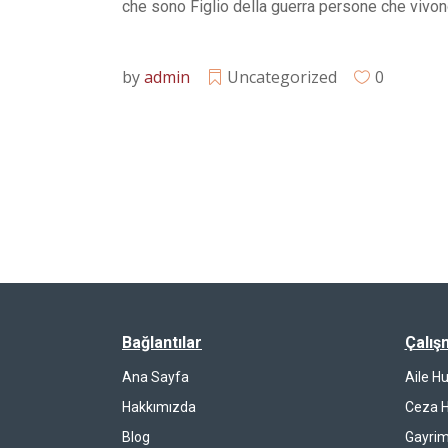
che sono Figlio della guerra persone che vivono
by
admin
Uncategorized
0
Bağlantılar
Çalış
Ana Sayfa
Aile H
Hakkımızda
Ceza 
Blog
Gayrim