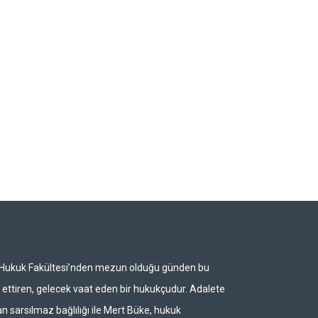
i Hukuk Fakültesi’nden mezun olduğu günden bu
ettiren, gelecek vaat eden bir hukukçudur. Adalete
n sarsılmaz bağlılığı ile Mert Büke, hukuk