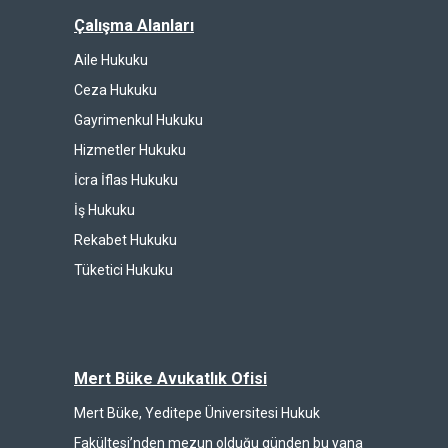
Çalışma Alanları
Aile Hukuku
Ceza Hukuku
Gayrimenkul Hukuku
Hizmetler Hukuku
İcra İflas Hukuku
İş Hukuku
Rekabet Hukuku
Tüketici Hukuku
Mert Büke Avukatlık Ofisi
Mert Büke, Yeditepe Üniversitesi Hukuk
Fakültesi’nden mezun olduğu günden bu yana