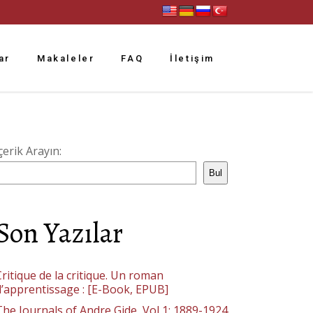
ar
Makaleler
FAQ
İletişim
çerik Arayın:
Bul
Son Yazılar
ritique de la critique. Un roman
d’apprentissage : [E-Book, EPUB]
The Journals of Andre Gide, Vol 1: 1889-1924