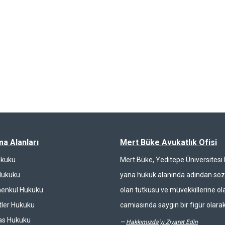
ma Alanları
Mert Büke Avukatlık Ofisi
ukuku
Mert Büke, Yeditepe Üniversites
Hukuku
yana hukuk alanında adından söz 
enkul Hukuku
olan tutkusu ve müvekkillerine ola
ler Hukuku
camiasında saygın bir figür olarak
las Hukuku
—
Hakkımızda'yı Ziyaret Edin