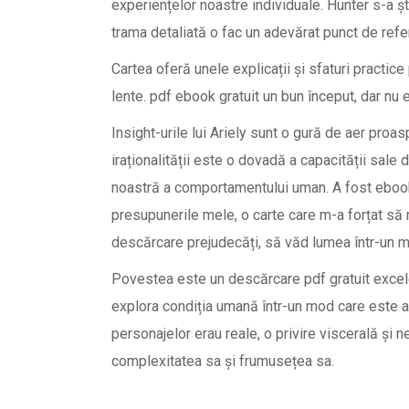
experiențelor noastre individuale. Hunter s-a ș
trama detaliată o fac un adevărat punct de refer
Cartea oferă unele explicații și sfaturi practic
lente. pdf ebook gratuit un bun început, dar nu 
Insight-urile lui Ariely sunt o gură de aer proas
iraționalității este o dovadă a capacității sale 
noastră a comportamentului uman. A fost ebook
presupunerile mele, o carte care m-a forțat să 
descărcare prejudecăți, să văd lumea într-un m
Povestea este un descărcare pdf gratuit excele
explora condiția umană într-un mod care este at
personajelor erau reale, o privire viscerală și 
complexitatea sa și frumusețea sa.