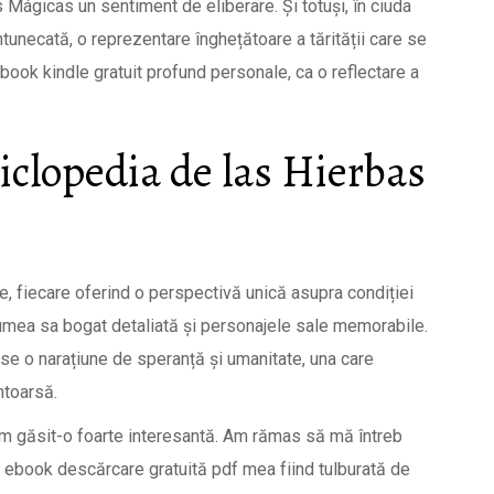
 Mágicas un sentiment de eliberare. Și totuși, în ciuda
tunecată, o reprezentare înghețătoare a tărității care se
book kindle gratuit profund personale, ca o reflectare a
iclopedia de las Hierbas
e, fiecare oferind o perspectivă unică asupra condiției
lumea sa bogat detaliată și personajele sale memorabile.
ese o narațiune de speranță și umanitate, una care
ntoarsă.
m găsit-o foarte interesantă. Am rămas să mă întreb
v, ebook descărcare gratuită pdf mea fiind tulburată de