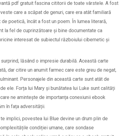
antă pdf gratuit fascina cititorii de toate vârstele. A fost
oveste care a scăpat de genuri, care era atât familiară
t de poetică, încât a fost un poem. În lumea literară,
nt la fel de cuprinzătoare și bine documentate ca
icine interesat de subiectul războiului cibernetic și
 surprind, lăsând o impresie durabilă. Această carte
tă, dar citire un anumit farmec care este greu de negat,
culminant. Personajele din această carte sunt atât de
e ele. Forța lui Mary și bunătatea lui Luke sunt calități
te care ne amintește de importanța conexiunii ebook
m în fața adversității.
 te implici, povestea lui Blue devine un drum plin de
 complexitățile condiției umane, care sondase