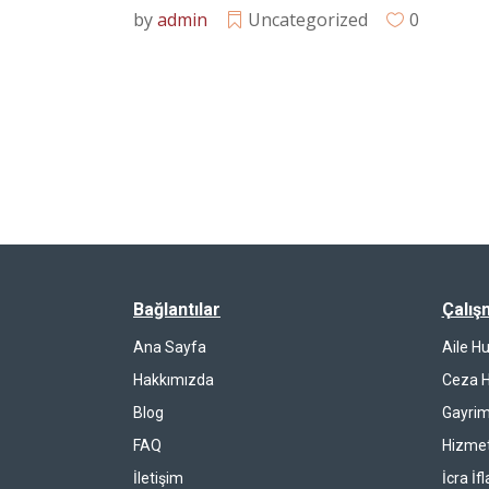
by
admin
Uncategorized
0
Bağlantılar
Çalış
Ana Sayfa
Aile H
Hakkımızda
Ceza 
Blog
Gayrim
FAQ
Hizmet
İletişim
İcra İf