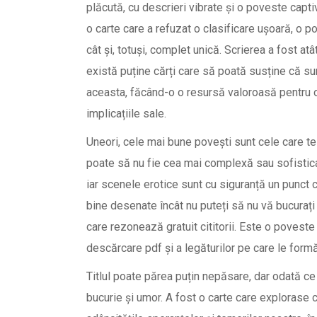
plăcută, cu descrieri vibrate și o poveste captiv
o carte care a refuzat o clasificare ușoară, o p
cât și, totuși, complet unică. Scrierea a fost atâ
există puține cărți care să poată susține că su
aceasta, făcând-o o resursă valoroasă pentru or
implicațiile sale.
Uneori, cele mai bune povești sunt cele care te
poate să nu fie cea mai complexă sau sofistica
iar scenele erotice sunt cu siguranță un punct 
bine desenate încât nu puteți să nu vă bucurați d
care rezonează gratuit cititorii. Este o poves
descărcare pdf și a legăturilor pe care le formă
Titlul poate părea puțin nepăsare, dar odată ce
bucurie și umor. A fost o carte care explorase