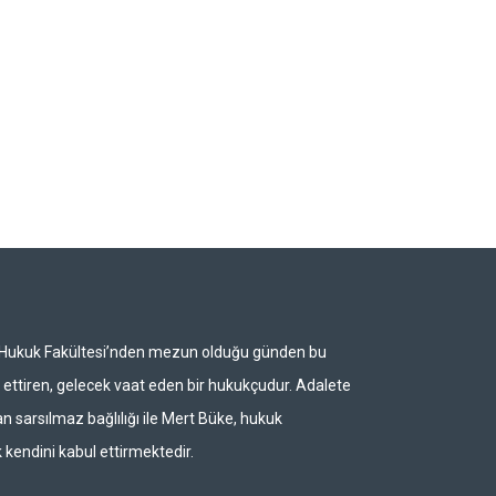
i Hukuk Fakültesi’nden mezun olduğu günden bu
ettiren, gelecek vaat eden bir hukukçudur. Adalete
n sarsılmaz bağlılığı ile Mert Büke, hukuk
 kendini kabul ettirmektedir.