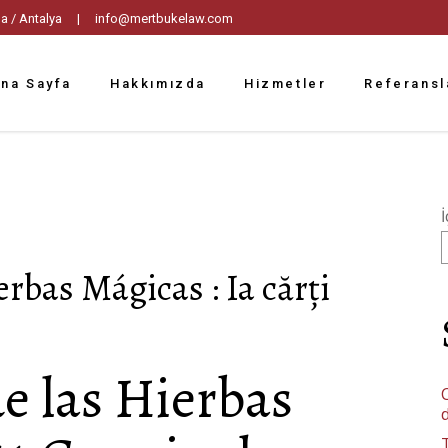
tpaşa / Antalya |
info@mertbukelaw.com
na Sayfa
Hakkımızda
Hizmetler
Referansl
İ
erbas Mágicas : Ia cărți
e las Hierbas
C