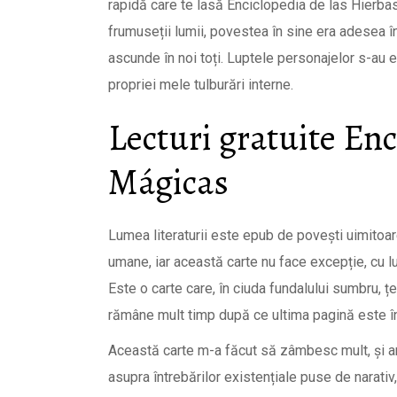
rapidă care te lasă Enciclopedia de las Hierbas
frumuseții lumii, povestea în sine era adesea în
ascunde în noi toți. Luptele personajelor s-au e
propriei mele tulburări interne.
Lecturi gratuite Enc
Mágicas
Lumea literaturii este epub de povești uimitoar
umane, iar această carte nu face excepție, cu 
Este o carte care, în ciuda fundalului sumbru, ț
rămâne mult timp după ce ultima pagină este î
Această carte m-a făcut să zâmbesc mult, și a
asupra întrebărilor existențiale puse de narati