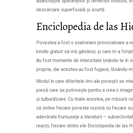
adâncitățile speranțelor și temerilor noastre, 
descărcare superficială și scurtă.
Enciclopedia de las H
Povestea a fost o examinare provocatoare a nor
kindle gratuit să mă gândesc și care m-a forț
Au fost momente de intensitate ținându-te în su
proprie, dar acestea au fost fugace, lăsându-
Modul în care diferitele linii ale poveștii se i
piesă care se potrivește pentru a crea o imagin
și tulburătoare. Cu toate acestea, pe măsură ce 
că online fiecare poveste rezonă cu fiecare su
adevărata frumusețe a literaturii – subiectivita
reacții, fiecare dintre ele Enciclopedia de las 