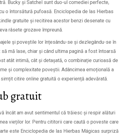
stră. Bucky și Satchel sunt duo-ul comediei perfecte,
cu o întorsătură pufoasă. Enciclopedia de las Hierbas
indle gratuite și recitirea acestor benzi desenate cu
teva râsete grozave împreună.
najele și poveștile lor înțesându-se și dezlegându-se în
t să mă lase, chiar și când ultima pagină a fost întoarsă
fost atât intimă, cât și detașată, o combinație curioasă de
zime și complexitate poveștii. Adâncimea emoțională a
 simțit citire online gratuită o experiență adevărată.
b gratuit
vă încât am avut sentimentul că trăiesc și respir alături
ea vieților lor. Pentru cititorii care caută o poveste care
tă carte este Enciclopedia de las Hierbas Mágicas surpriză