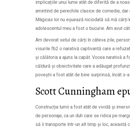
implicațiile unui lume atât de diferită de a noa
amintind de perechile clasice de comedie, dar 
Mágicas lor nu eșuează niciodată să mă cărți k
adolescentul meu a fost o bucurie. Am avut câ
Am devorat setul de cărți în câteva zile, perso
visurile fb2 o narativă captivantă care a refuza
și călătoria a ajuns la capăt. Vocea narativă a 
căldură și obiectivitate care a adăugat profun
poveștii a fost atât de bine surprinsă, încât s-a
Scott Cunningham epu
Construcția lumii a fost atât de vividă și imersi
de personaje, ca un duh care se ridica pe margin
să îi transporte într-un alt timp și loc, aceas