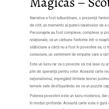
Mágicas – Sc
Narrativa a fost tulburătoare, o prezență fant
de citit, un memento al puterii narativelor de a
Personajele au fost complexe, complexe și prof
relaționale, ca un cărbune fierbinte într-o noapt
slăbiciune a cărții nu a fost în povestea sa, ci
conexiune, un sentiment de empatie care a răm
Este un lucru rar ca o poveste să mă lase cu un 
plin de speranță pentru viitor. Această carte r
naționalismul, împingând limitele teoriei politi
temele sale desfășurându-se ca un puzzle capti
Puterea povestirii este un lucru misterios, dar
în moduri profunde. Această carte este o gură d