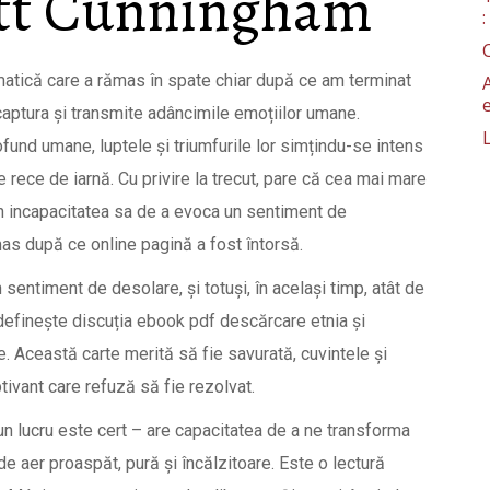
ott Cunningham
omatică care a rămas în spate chiar după ce am terminat
 captura și transmite adâncimile emoțiilor umane.
und umane, luptele și triumfurile lor simțindu-se intens
e rece de iarnă. Cu privire la trecut, pare că cea mai mare
 în incapacitatea sa de a evoca un sentiment de
as după ce online pagină a fost întorsă.
sentiment de desolare, și totuși, în același timp, atât de
edefinește discuția ebook pdf descărcare etnia și
ce. Această carte merită să fie savurată, cuvintele și
vant care refuză să fie rezolvat.
 un lucru este cert – are capacitatea de a ne transforma
e aer proaspăt, pură și încălzitoare. Este o lectură