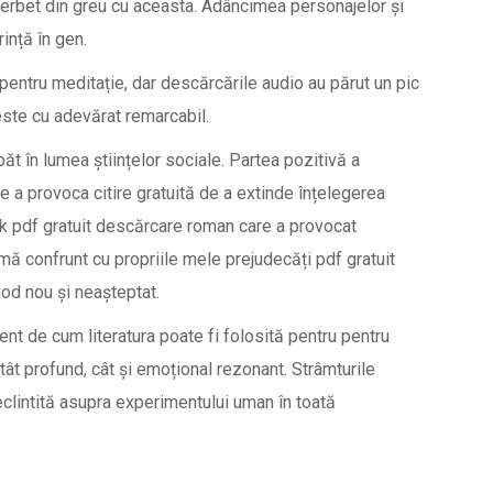
terbet din greu cu aceasta. Adâncimea personajelor și
ință în gen.
e pentru meditație, dar descărcările audio au părut un pic
este cu adevărat remarcabil.
păt în lumea științelor sociale. Partea pozitivă a
de a provoca citire gratuită de a extinde înțelegerea
 pdf gratuit descărcare roman care a provocat
mă confrunt cu propriile mele prejudecăți pdf gratuit
od nou și neașteptat.
nt de cum literatura poate fi folosită pentru pentru
ât profund, cât și emoțional rezonant. Strâmturile
neclintită asupra experimentului uman în toată