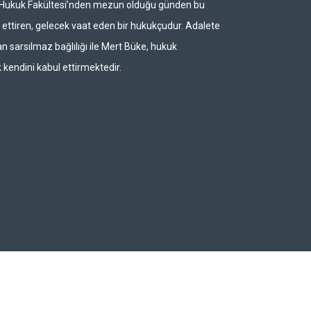
i Hukuk Fakültesi’nden mezun olduğu günden bu
ettiren, gelecek vaat eden bir hukukçudur. Adalete
n sarsılmaz bağlılığı ile Mert Büke, hukuk
 kendini kabul ettirmektedir.