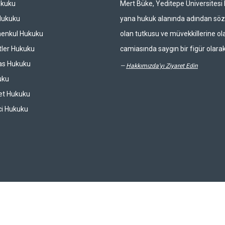
ukuku
Mert Büke, Yeditepe Üniversites
Hukuku
yana hukuk alanında adından söz 
enkul Hukuku
olan tutkusu ve müvekkillerine ola
ler Hukuku
camiasında saygın bir figür olarak
las Hukuku
—
Hakkımızda'yı Ziyaret Edin
uku
et Hukuku
ci Hukuku