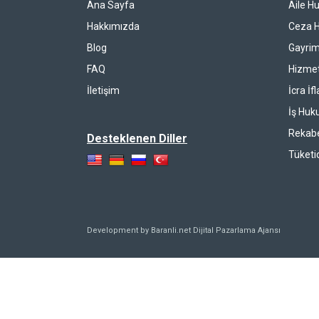
Ana Sayfa
Aile H
Hakkımızda
Ceza 
Blog
Gayrim
FAQ
Hizmet
İletişim
İcra İf
İş Huk
Rekab
Desteklenen Diller
Tüketi
Development by Baranli.net
Dijital Pazarlama Ajansı