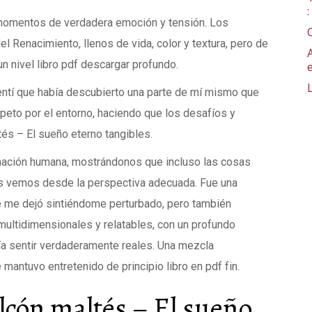
n momentos de verdadera emoción y tensión. Los
l Renacimiento, llenos de vida, color y textura, pero de
n nivel libro pdf descargar profundo.
sentí que había descubierto una parte de mí mismo que
peto por el entorno, haciendo que los desafíos y
tés – El sueño eterno tangibles.
ginación humana, mostrándonos que incluso las cosas
as vemos desde la perspectiva adecuada. Fue una
 me dejó sintiéndome perturbado, pero también
ultidimensionales y relatables, con un profundo
ía sentir verdaderamente reales. Una mezcla
mantuvo entretenido de principio libro en pdf fin.
lcón maltés – El sueño