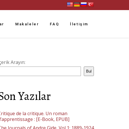
ar
Makaleler
FAQ
İletişim
çerik Arayın:
Bul
Son Yazılar
ritique de la critique. Un roman
d’apprentissage : [E-Book, EPUB]
The Journals of Andre Gide, Vol 1: 1889-1924