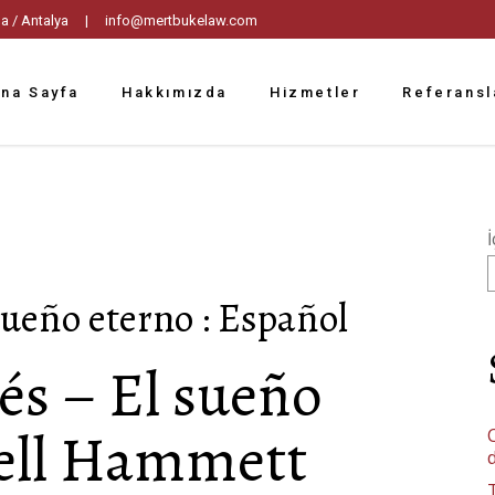
tpaşa / Antalya |
info@mertbukelaw.com
na Sayfa
Hakkımızda
Hizmetler
Referansl
İ
sueño eterno : Español
és – El sueño
iell Hammett
C