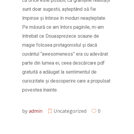
că orice este posibil, că granițele realității
sunt doar sugestii, așteptând să fie
împinse și întinse în moduri neașteptate.
Pe măsură ce am întors paginile, m-am
întrebat ce Douasprezece scaune de
magie folosea protagonistul și dacă
cuvântul “awesomeness” era cu adevărat
parte din lumea ei, ceea descărcare pdf
gratuită a adăugat la sentimentul de
curiozitate și descoperire care a propulsat
povestea înainte.
by
admin
Uncategorized
0