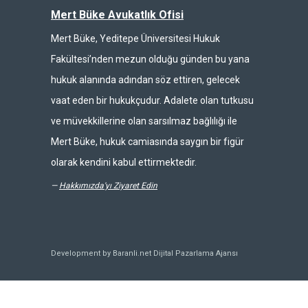
Mert Büke Avukatlık Ofisi
Mert Büke, Yeditepe Üniversitesi Hukuk
Fakültesi’nden mezun olduğu günden bu yana
hukuk alanında adından söz ettiren, gelecek
vaat eden bir hukukçudur. Adalete olan tutkusu
ve müvekkillerine olan sarsılmaz bağlılığı ile
Mert Büke, hukuk camiasında saygın bir figür
olarak kendini kabul ettirmektedir.
—
Hakkımızda'yı Ziyaret Edin
Development by Baranli.net
Dijital Pazarlama Ajansı