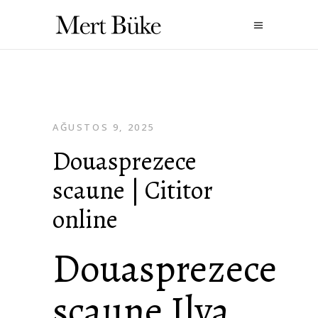
AĞUSTOS 9, 2025
Douasprezece
scaune | Cititor
online
Douasprezece
scaune Ilya