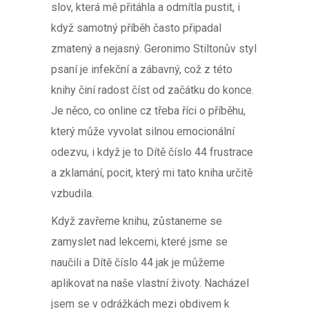
slov, která mě přitáhla a odmítla pustit, i
když samotný příběh často připadal
zmatený a nejasný. Geronimo Stiltonův styl
psaní je infekční a zábavný, což z této
knihy činí radost číst od začátku do konce.
Je něco, co online cz třeba říci o příběhu,
který může vyvolat silnou emocionální
odezvu, i když je to Dítě číslo 44 frustrace
a zklamání, pocit, který mi tato kniha určitě
vzbudila.
Když zavřeme knihu, zůstaneme se
zamyslet nad lekcemi, které jsme se
naučili a Dítě číslo 44 jak je můžeme
aplikovat na naše vlastní životy. Nacházel
jsem se v odrážkách mezi obdivem k