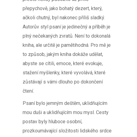
přepychově, jako bohatý dezert, který,
ačkoli chutný, byl nakonec příliš sladký.
Autorův styl psaní je jedinečný a příběh je
plný nečekaných zvratů. Není to dokonalá
kniha, ale určitě je pamětihodná. Pro mě je
to způsob, jakým kniha dokáže udělat,
abyste se cítili, emoce, které evokuje,
stažení myšlenky, které vyvolává, které
zůstávají s vámi dlouho po dokončení
čtení.
Psaní bylo jemným deštěm, uklidňujícím
mou duši a uklidňujícím mou mysl. Cesty
postav byly hluboce osobní,
prozkoumávající složitosti lidského srdce