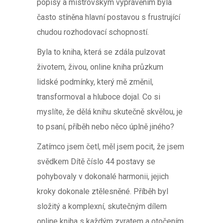
popisy a mistrovským vyprávěním byla
často stíněna hlavní postavou s frustrující
chudou rozhodovací schopností.
Byla to kniha, která se zdála pulzovat
životem, živou, online kniha průzkum
lidské podmínky, který mě změnil,
transformoval a hluboce dojal. Co si
myslíte, že dělá knihu skutečně skvělou, je
to psaní, příběh nebo něco úplně jiného?
Zatímco jsem četl, měl jsem pocit, že jsem
svědkem Dítě číslo 44 postavy se
pohybovaly v dokonalé harmonii, jejich
kroky dokonale ztělesněné. Příběh byl
složitý a komplexní, skutečným dílem
online kniha s každým zvratem a otočením