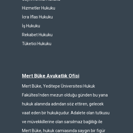
Hizmetler Hukuku
İcra İflas Hukuku
İş Hukuku
Rekabet Hukuku
Tüketici Hukuku
Mert Büke Avukatlık Ofisi
Mert Büke, Yeditepe Üniversitesi Hukuk
Fakültesi’nden mezun olduğu günden bu yana
hukuk alanında adından söz ettiren, gelecek
vaat eden bir hukukçudur. Adalete olan tutkusu
ve müvekkillerine olan sarsılmaz bağlılığı ile
Mert Büke, hukuk camiasında saygın bir figür