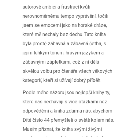
autorově ambici a frustrací kvůli
nerovnoměrnému tempo vyprávění, točili
jsem se emocemi jako na horské dráze,
které mě nechaly bez dechu. Tato kniha
byla prostě zábavná a zábavná četba, s
jejím lehkým tónem, hravým jazykem a
zábavnými zápletkami, což z ní dělá
skvělou volbu pro čtenáře všech věkových
kategorií, kteří si užívají dobrý příběh.
Podle mého názoru jsou nejlepší knihy ty,
které nás nechávají s více otázkami než
odpověděmi a kniha zdarma nás, abychom
Dítě číslo 44 přemýšleli o světě kolem nás.
Musím přiznat, že kniha svými živými