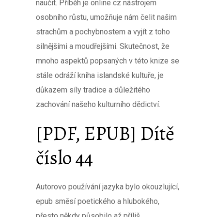
naučit. Příběh je online cz nástrojem
osobního růstu, umožňuje nám čelit našim
strachům a pochybnostem a vyjít z toho
silnějšími a moudřejšími. Skutečnost, že
mnoho aspektů popsaných v této knize se
stále odráží kniha islandské kultuře, je
důkazem síly tradice a důležitého
zachování našeho kulturního dědictví.
[PDF, EPUB] Dítě
číslo 44
Autorovo používání jazyka bylo okouzlující,
epub směsí poetického a hlubokého,
přesto někdy působilo až příliš