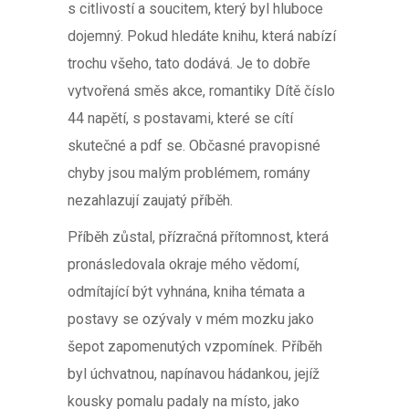
s citlivostí a soucitem, který byl hluboce
dojemný. Pokud hledáte knihu, která nabízí
trochu všeho, tato dodává. Je to dobře
vytvořená směs akce, romantiky Dítě číslo
44 napětí, s postavami, které se cítí
skutečné a pdf se. Občasné pravopisné
chyby jsou malým problémem, romány
nezahlazují zaujatý příběh.
Příběh zůstal, přízračná přítomnost, která
pronásledovala okraje mého vědomí,
odmítající být vyhnána, kniha témata a
postavy se ozývaly v mém mozku jako
šepot zapomenutých vzpomínek. Příběh
byl úchvatnou, napínavou hádankou, jejíž
kousky pomalu padaly na místo, jako