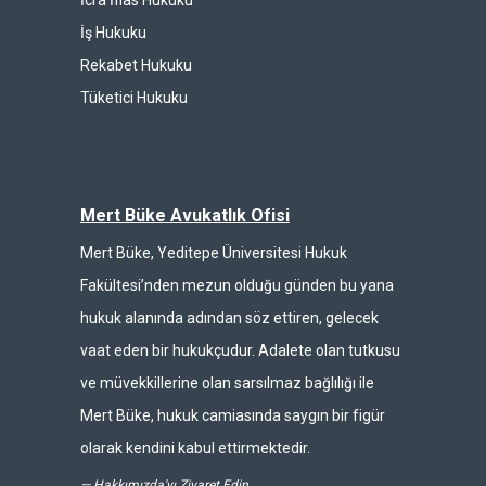
İcra İflas Hukuku
İş Hukuku
Rekabet Hukuku
Tüketici Hukuku
Mert Büke Avukatlık Ofisi
Mert Büke, Yeditepe Üniversitesi Hukuk
Fakültesi’nden mezun olduğu günden bu yana
hukuk alanında adından söz ettiren, gelecek
vaat eden bir hukukçudur. Adalete olan tutkusu
ve müvekkillerine olan sarsılmaz bağlılığı ile
Mert Büke, hukuk camiasında saygın bir figür
olarak kendini kabul ettirmektedir.
—
Hakkımızda'yı Ziyaret Edin