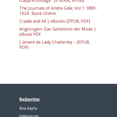
d’apprentissage : [E-Book, EPUB]
The Journals of Andre Gide, Vol 1: 1889-
1924 : Book Online
Cradle and All | eBooks [EPUB, PDF]
Angezogen: Das Geheimnis der Mode |
eBook PDF
L’amant de Lady Chatterley – (EPUB,
PDF)
Bağlantılar
Ana Sayfa
Hakkımızda