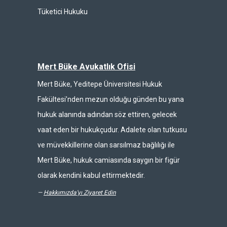
Tüketici Hukuku
Mert Büke Avukatlık Ofisi
Mert Büke, Yeditepe Üniversitesi Hukuk
Fakültesi’nden mezun olduğu günden bu yana
hukuk alanında adından söz ettiren, gelecek
vaat eden bir hukukçudur. Adalete olan tutkusu
ve müvekkillerine olan sarsılmaz bağlılığı ile
Mert Büke, hukuk camiasında saygın bir figür
olarak kendini kabul ettirmektedir.
—
Hakkımızda'yı Ziyaret Edin