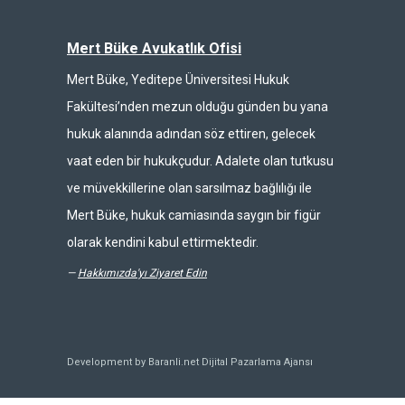
Mert Büke Avukatlık Ofisi
Mert Büke, Yeditepe Üniversitesi Hukuk
Fakültesi’nden mezun olduğu günden bu yana
hukuk alanında adından söz ettiren, gelecek
vaat eden bir hukukçudur. Adalete olan tutkusu
ve müvekkillerine olan sarsılmaz bağlılığı ile
Mert Büke, hukuk camiasında saygın bir figür
olarak kendini kabul ettirmektedir.
—
Hakkımızda'yı Ziyaret Edin
Development by Baranli.net
Dijital Pazarlama Ajansı