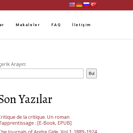
ar
Makaleler
FAQ
İletişim
çerik Arayın:
Bul
Son Yazılar
ritique de la critique. Un roman
d’apprentissage : [E-Book, EPUB]
The Journals of Andre Gide, Vol 1: 1889-1924