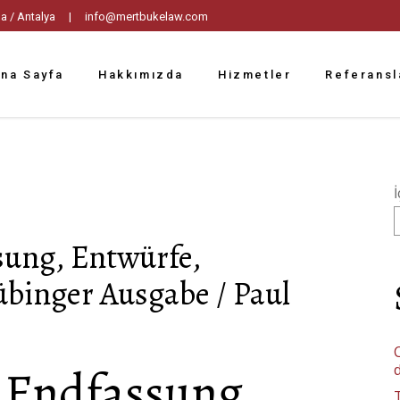
tpaşa / Antalya |
info@mertbukelaw.com
na Sayfa
Hakkımızda
Hizmetler
Referansl
İ
sung, Entwürfe,
übinger Ausgabe / Paul
C
 Endfassung,