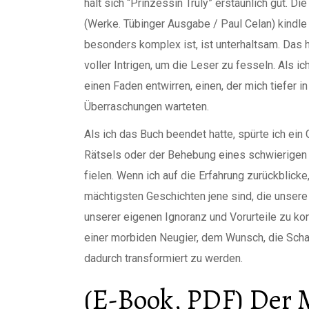
hält sich “Prinzessin Truly” erstaunlich gut. D
(Werke. Tübinger Ausgabe / Paul Celan) kindle
besonders komplex ist, ist unterhaltsam. Das h
voller Intrigen, um die Leser zu fesseln. Als ic
einen Faden entwirren, einen, der mich tiefer 
Überraschungen warteten.
Als ich das Buch beendet hatte, spürte ich ein
Rätsels oder der Behebung eines schwierigen P
fielen. Wenn ich auf die Erfahrung zurückblick
mächtigsten Geschichten jene sind, die unser
unserer eigenen Ignoranz und Vorurteile zu kon
einer morbiden Neugier, dem Wunsch, die Schat
dadurch transformiert zu werden.
(E-Book, PDF) Der 