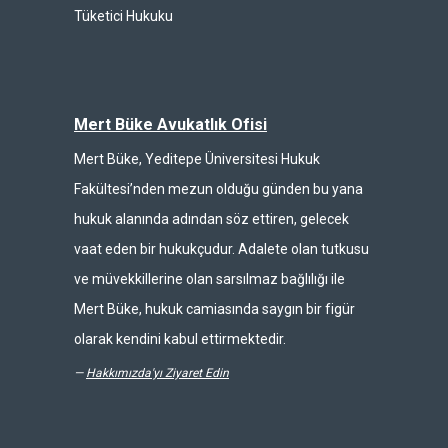
Tüketici Hukuku
Mert Büke Avukatlık Ofisi
Mert Büke, Yeditepe Üniversitesi Hukuk
Fakültesi’nden mezun olduğu günden bu yana
hukuk alanında adından söz ettiren, gelecek
vaat eden bir hukukçudur. Adalete olan tutkusu
ve müvekkillerine olan sarsılmaz bağlılığı ile
Mert Büke, hukuk camiasında saygın bir figür
olarak kendini kabul ettirmektedir.
—
Hakkımızda'yı Ziyaret Edin