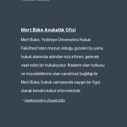
Mert Büke Avukatlık Ofisi
Mert Büke, Yeditepe Üniversitesi Hukuk
Fakültesi’nden mezun olduğu günden bu yana
hukuk alanında adından söz ettiren, gelecek
vaat eden bir hukukçudur. Adalete olan tutkusu
ve müvekkillerine olan sarsılmaz bağlılığı ile
Mert Büke, hukuk camiasında saygın bir figür
olarak kendini kabul ettirmektedir.
—
Hakkımızda'yı Ziyaret Edin