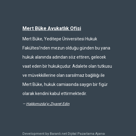
Mert Büke Avukatlık Ofisi
Mert Büke, Yeditepe Üniversitesi Hukuk
Fakültesi’nden mezun olduğu günden bu yana
hukuk alanında adından söz ettiren, gelecek
vaat eden bir hukukçudur. Adalete olan tutkusu
ve müvekkillerine olan sarsılmaz bağlılığı ile
Mert Büke, hukuk camiasında saygın bir figür
olarak kendini kabul ettirmektedir.
—
Hakkımızda'yı Ziyaret Edin
Development by Baranli.net
Dijital Pazarlama Ajansı