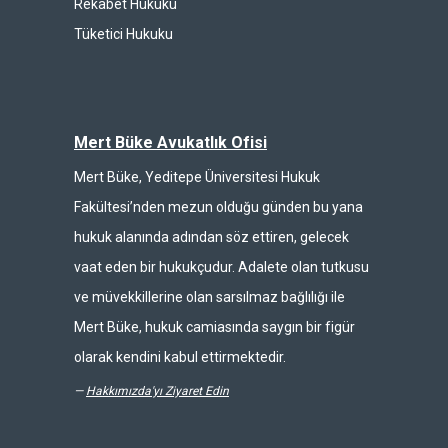
Rekabet Hukuku
Tüketici Hukuku
Mert Büke Avukatlık Ofisi
Mert Büke, Yeditepe Üniversitesi Hukuk
Fakültesi’nden mezun olduğu günden bu yana
hukuk alanında adından söz ettiren, gelecek
vaat eden bir hukukçudur. Adalete olan tutkusu
ve müvekkillerine olan sarsılmaz bağlılığı ile
Mert Büke, hukuk camiasında saygın bir figür
olarak kendini kabul ettirmektedir.
—
Hakkımızda'yı Ziyaret Edin