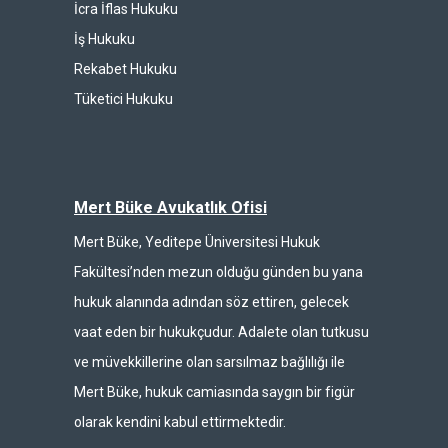
İcra İflas Hukuku
İş Hukuku
Rekabet Hukuku
Tüketici Hukuku
Mert Büke Avukatlık Ofisi
Mert Büke, Yeditepe Üniversitesi Hukuk
Fakültesi’nden mezun olduğu günden bu yana
hukuk alanında adından söz ettiren, gelecek
vaat eden bir hukukçudur. Adalete olan tutkusu
ve müvekkillerine olan sarsılmaz bağlılığı ile
Mert Büke, hukuk camiasında saygın bir figür
olarak kendini kabul ettirmektedir.