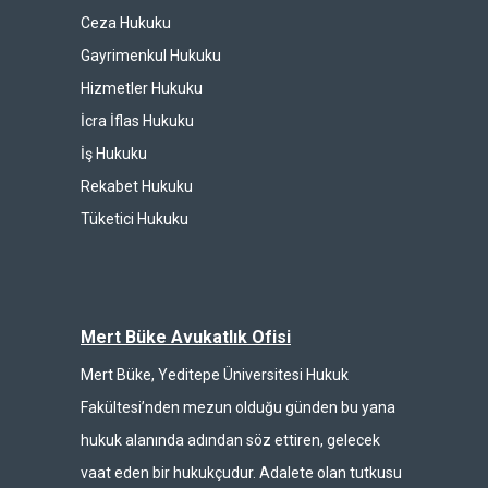
Ceza Hukuku
Gayrimenkul Hukuku
Hizmetler Hukuku
İcra İflas Hukuku
İş Hukuku
Rekabet Hukuku
Tüketici Hukuku
Mert Büke Avukatlık Ofisi
Mert Büke, Yeditepe Üniversitesi Hukuk
Fakültesi’nden mezun olduğu günden bu yana
hukuk alanında adından söz ettiren, gelecek
vaat eden bir hukukçudur. Adalete olan tutkusu