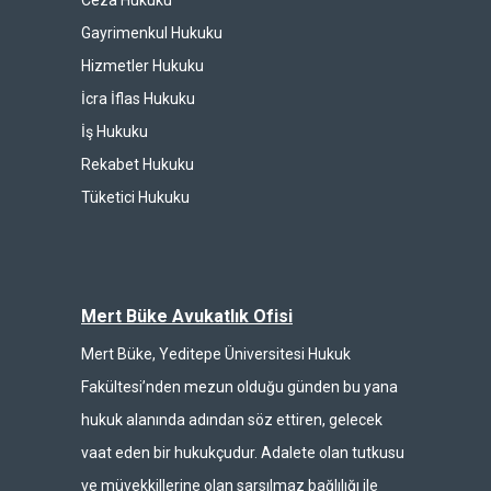
Ceza Hukuku
Gayrimenkul Hukuku
Hizmetler Hukuku
İcra İflas Hukuku
İş Hukuku
Rekabet Hukuku
Tüketici Hukuku
Mert Büke Avukatlık Ofisi
Mert Büke, Yeditepe Üniversitesi Hukuk
Fakültesi’nden mezun olduğu günden bu yana
hukuk alanında adından söz ettiren, gelecek
vaat eden bir hukukçudur. Adalete olan tutkusu
ve müvekkillerine olan sarsılmaz bağlılığı ile