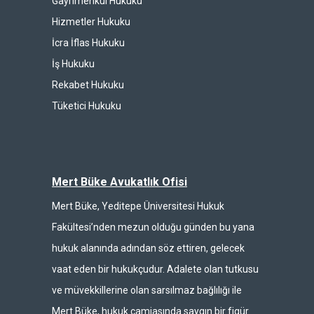
Gayrimenkul Hukuku
Hizmetler Hukuku
İcra İflas Hukuku
İş Hukuku
Rekabet Hukuku
Tüketici Hukuku
Mert Büke Avukatlık Ofisi
Mert Büke, Yeditepe Üniversitesi Hukuk
Fakültesi’nden mezun olduğu günden bu yana
hukuk alanında adından söz ettiren, gelecek
vaat eden bir hukukçudur. Adalete olan tutkusu
ve müvekkillerine olan sarsılmaz bağlılığı ile
Mert Büke, hukuk camiasında saygın bir figür