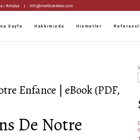
tpaşa / Antalya |
info@mertbukelaw.com
na Sayfa
Hakkımızda
Hizmetler
Referansl
İ
otre Enfance | eBook (PDF,
ons De Notre
C