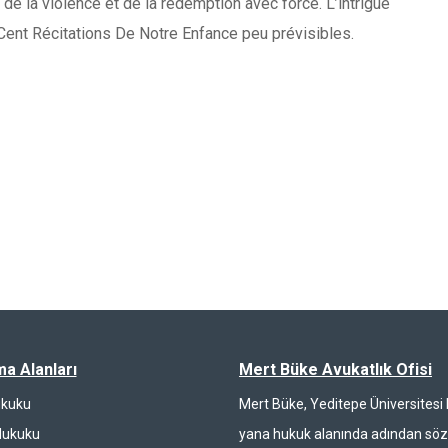
e la violence et de la rédemption avec force. L’intrigue
ent Récitations De Notre Enfance peu prévisibles.
ma Alanları
Mert Büke Avukatlık Ofisi
ukuku
Mert Büke, Yeditepe Üniversites
Hukuku
yana hukuk alanında adından söz 