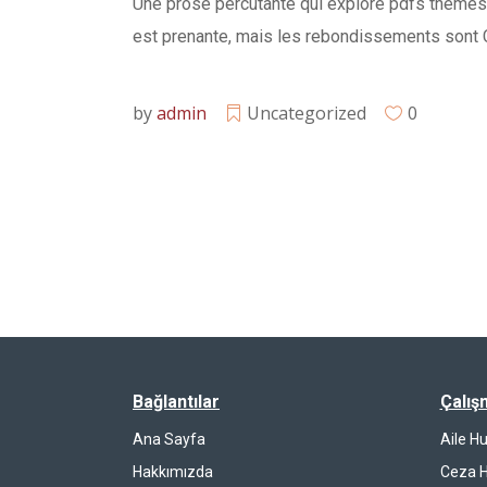
Une prose percutante qui explore pdfs thèmes d
est prenante, mais les rebondissements sont C
by
admin
Uncategorized
0
Bağlantılar
Çalış
Ana Sayfa
Aile H
Hakkımızda
Ceza 