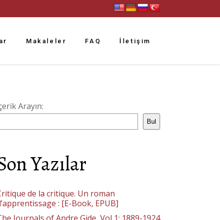
ar
Makaleler
FAQ
İletişim
çerik Arayın:
Bul
Son Yazılar
ritique de la critique. Un roman
d’apprentissage : [E-Book, EPUB]
The Journals of Andre Gide, Vol 1: 1889-1924