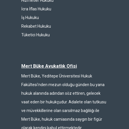
Hizmetler Hukuku
İcra İflas Hukuku
İş Hukuku
Rekabet Hukuku
Tüketici Hukuku
Mert Büke Avukatlık Ofisi
Mert Büke, Yeditepe Üniversitesi Hukuk
Fakültesi’nden mezun olduğu günden bu yana
hukuk alanında adından söz ettiren, gelecek
vaat eden bir hukukçudur. Adalete olan tutkusu
ve müvekkillerine olan sarsılmaz bağlılığı ile
Mert Büke, hukuk camiasında saygın bir figür
olarak kendini kabul ettirmektedir.