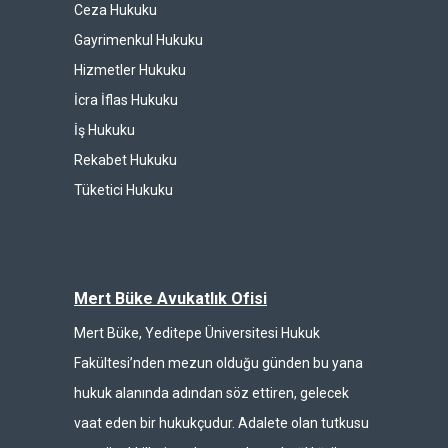
Ceza Hukuku
Gayrimenkul Hukuku
Hizmetler Hukuku
İcra İflas Hukuku
İş Hukuku
Rekabet Hukuku
Tüketici Hukuku
Mert Büke Avukatlık Ofisi
Mert Büke, Yeditepe Üniversitesi Hukuk
Fakültesi’nden mezun olduğu günden bu yana
hukuk alanında adından söz ettiren, gelecek
vaat eden bir hukukçudur. Adalete olan tutkusu