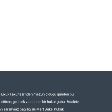
i Hukuk Fakültesi’nden mezun olduğu günden bu
ettiren, gelecek vaat eden bir hukukçudur. Adalete
n sarsılmaz bağlılığı ile Mert Büke, hukuk