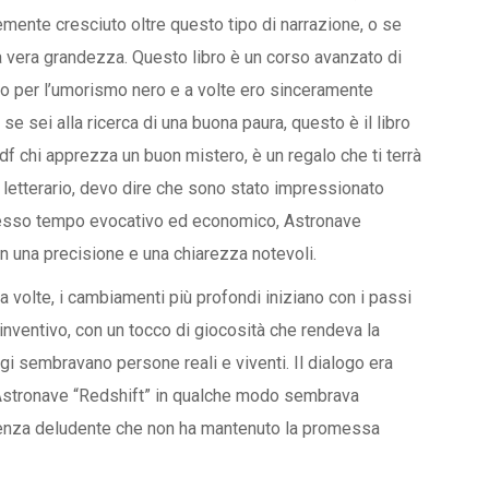
ente cresciuto oltre questo tipo di narrazione, o se
la vera grandezza. Questo libro è un corso avanzato di
evo per l’umorismo nero e a volte ero sinceramente
 se sei alla ricerca di una buona paura, questo è il libro
 pdf chi apprezza un buon mistero, è un regalo che ti terrà
o letterario, devo dire che sono stato impressionato
o stesso tempo evocativo ed economico, Astronave
n una precisione e una chiarezza notevoli.
a volte, i cambiamenti più profondi iniziano con i passi
a inventivo, con un tocco di giocosità che rendeva la
gi sembravano persone reali e viventi. Il dialogo era
, Astronave “Redshift” in qualche modo sembrava
rienza deludente che non ha mantenuto la promessa