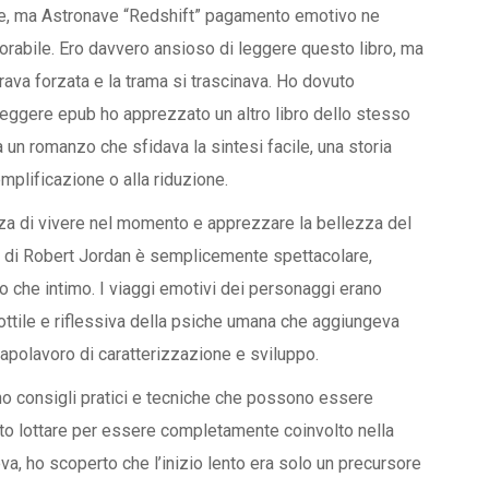
uale, ma Astronave “Redshift” pagamento emotivo ne
rabile. Ero davvero ansioso di leggere questo libro, ma
rava forzata e la trama si trascinava. Ho dovuto
b leggere epub ho apprezzato un altro libro dello stesso
 un romanzo che sfidava la sintesi facile, una storia
mplificazione o alla riduzione.
nza di vivere nel momento e apprezzare la bellezza del
o di Robert Jordan è semplicemente spettacolare,
o che intimo. I viaggi emotivi dei personaggi erano
ttile e riflessiva della psiche umana che aggiungeva
capolavoro di caratterizzazione e sviluppo.
ono consigli pratici e tecniche che possono essere
ovuto lottare per essere completamente coinvolto nella
a, ho scoperto che l’inizio lento era solo un precursore