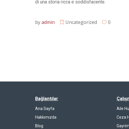
di una storia ricca e soddisfacente.
by
admin
Uncategorized
0
Bağlantılar
Çalış
Ana Sayfa
Aile H
Hakkımızda
Ceza 
Blog
Gayrim