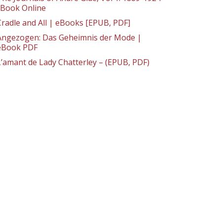
: Book Online
Cradle and All | eBooks [EPUB, PDF]
Angezogen: Das Geheimnis der Mode |
eBook PDF
L’amant de Lady Chatterley – (EPUB, PDF)