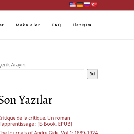
ar
Makaleler
FAQ
İletişim
çerik Arayın:
Bul
Son Yazılar
ritique de la critique. Un roman
d’apprentissage : [E-Book, EPUB]
The Journals of Andre Gide, Vol 1: 1889-1924