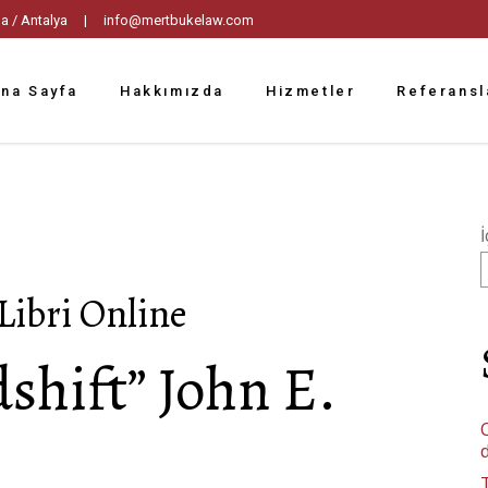
tpaşa / Antalya |
info@mertbukelaw.com
na Sayfa
Hakkımızda
Hizmetler
Referansl
İ
 Libri Online
shift” John E.
C