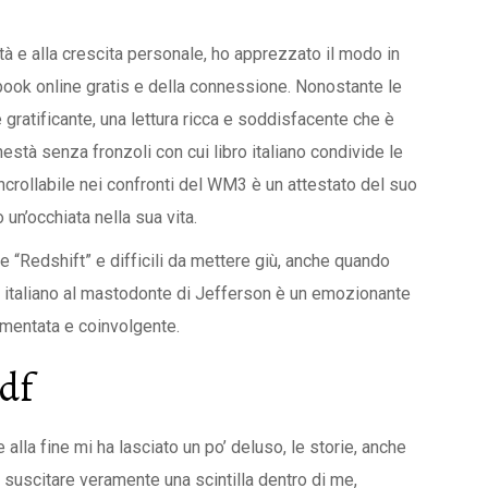
tà e alla crescita personale, ho apprezzato il modo in
book online gratis e della connessione. Nonostante le
ne gratificante, una lettura ricca e soddisfacente che è
està senza fronzoli con cui libro italiano condivide le
ncrollabile nei confronti del WM3 è un attestato del suo
 un’occhiata nella sua vita.
ve “Redshift” e difficili da mettere giù, anche quando
ro italiano al mastodonte di Jefferson è un emozionante
umentata e coinvolgente.
pdf
 alla fine mi ha lasciato un po’ deluso, le storie, anche
a suscitare veramente una scintilla dentro di me,