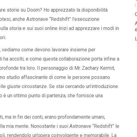
ure storie su Doom? Ho apprezzato la disponibilità
ipotesi, anche Astronave “Redshift” l’esecuzione
lla storia e sui suoi online inizi ad apprezzare i modi in
ori.
ll, vediamo come devono lavorare insieme per
li ha accolti, e come questa collaborazione porta infine a
profonde tra loro. Il personaggio di Mr. Zachary Kermit,
è uno studio affascinante di come le persone possano
e giuste circostanze. Se stai cercando un’introduzione
ro è un ottimo punto di partenza, che fornisce una
ti, ma in fin dei conti, erano profondamente umani,
 nella mia mente. Nonostante i suoi Astronave “Redshift” le
oli, rendendolo un’opera coinvolgente e memorabile. La