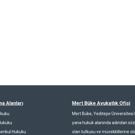
ma Alanları
Mert Büke Avukatlık Ofisi
ukuku
Mert Büke, Yeditepe Üniversites
Hukuku
yana hukuk alanında adından söz 
enkul Hukuku
olan tutkusu ve müvekkillerine ola