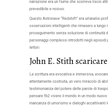
narrazione era un fiume che scorreva liscio at
prevedibile e noioso.
Questo Astronave “Redshift” era un’analisi profon
osservazioni intelligenti che rimasero a lungo 
proseguimento senza soluzione di continuità de
personaggi complessi introdotti negli episodi p
lettori.
John E. Stith scaricare
La scrittura era evocativa e immersiva, evoca
attentamente costruita, un vero miracolo di abili
testimonianza del potere delle parole di traspor
pensare fb2 vivere il mondo in un modo nuovo 
mancanza di umorismo e dialoghi accattivanti l