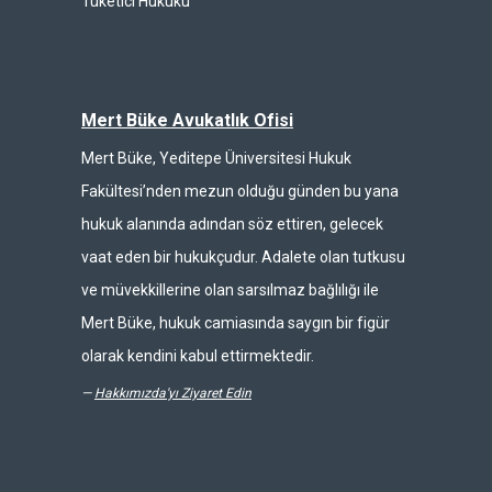
Tüketici Hukuku
Mert Büke Avukatlık Ofisi
Mert Büke, Yeditepe Üniversitesi Hukuk
Fakültesi’nden mezun olduğu günden bu yana
hukuk alanında adından söz ettiren, gelecek
vaat eden bir hukukçudur. Adalete olan tutkusu
ve müvekkillerine olan sarsılmaz bağlılığı ile
Mert Büke, hukuk camiasında saygın bir figür
olarak kendini kabul ettirmektedir.
—
Hakkımızda'yı Ziyaret Edin