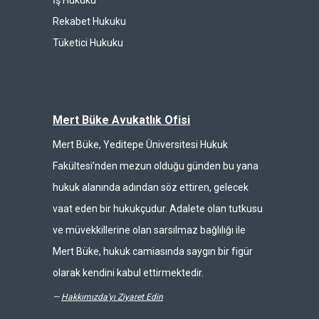
İş Hukuku
Rekabet Hukuku
Tüketici Hukuku
Mert Büke Avukatlık Ofisi
Mert Büke, Yeditepe Üniversitesi Hukuk
Fakültesi’nden mezun olduğu günden bu yana
hukuk alanında adından söz ettiren, gelecek
vaat eden bir hukukçudur. Adalete olan tutkusu
ve müvekkillerine olan sarsılmaz bağlılığı ile
Mert Büke, hukuk camiasında saygın bir figür
olarak kendini kabul ettirmektedir.
—
Hakkımızda'yı Ziyaret Edin