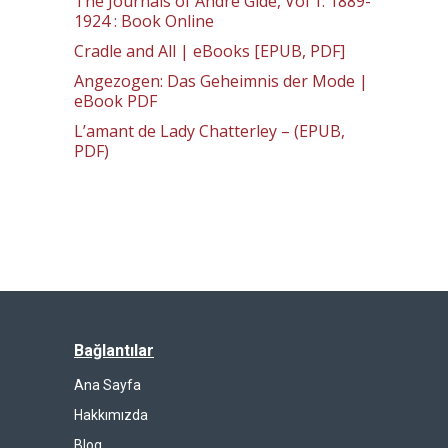
The Journals of Andre Gide, Vol 1: 1889-
1924 : Book Online
Cradle and All | eBooks [EPUB, PDF]
Angezogen: Das Geheimnis der Mode |
eBook PDF
L’amant de Lady Chatterley – (EPUB,
PDF)
Bağlantılar
Ana Sayfa
Hakkımızda
Blog