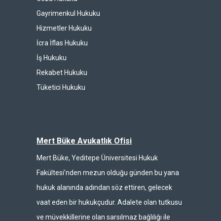
Gayrimenkul Hukuku
Hizmetler Hukuku
İcra İflas Hukuku
İş Hukuku
Rekabet Hukuku
Tüketici Hukuku
Mert Büke Avukatlık Ofisi
Mert Büke, Yeditepe Üniversitesi Hukuk
Fakültesi’nden mezun olduğu günden bu yana
hukuk alanında adından söz ettiren, gelecek
vaat eden bir hukukçudur. Adalete olan tutkusu
ve müvekkillerine olan sarsılmaz bağlılığı ile