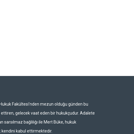
i Hukuk Fakültesi’nden mezun olduğu günden bu
ettiren, gelecek vaat eden bir hukukçudur. Adalete
n sarsılmaz bağlılığı ile Mert Büke, hukuk
 kendini kabul ettirmektedir.