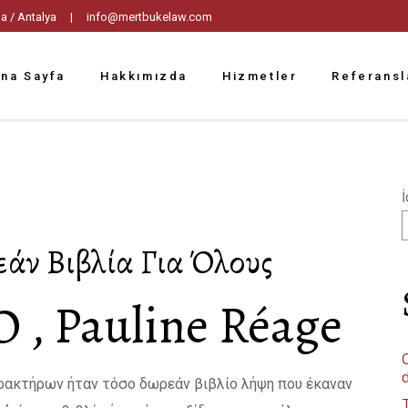
tpaşa / Antalya |
info@mertbukelaw.com
na Sayfa
Hakkımızda
Hizmetler
Referansl
İ
εάν Βιβλία Για Όλους
Ο , Pauline Réage
C
ρακτήρων ήταν τόσο δωρεάν βιβλίο λήψη που έκαναν