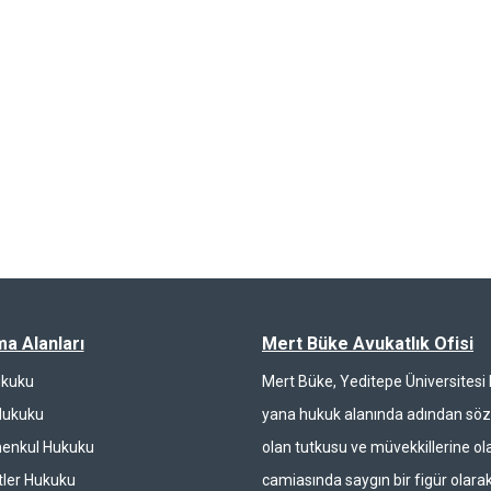
ma Alanları
Mert Büke Avukatlık Ofisi
ukuku
Mert Büke, Yeditepe Üniversites
Hukuku
yana hukuk alanında adından söz 
enkul Hukuku
olan tutkusu ve müvekkillerine ola
ler Hukuku
camiasında saygın bir figür olarak