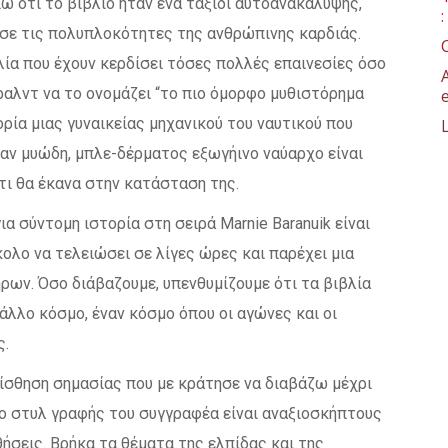
ώ ότι το βιβλίο ήταν ένα ταξίδι αυτοανακάλυψης,
σε τις πολυπλοκότητες της ανθρώπινης καρδιάς.
λία που έχουν κερδίσει τόσες πολλές επαινεσίες όσο
τζέραλντ να το ονομάζει “το πιο όμορφο μυθιστόρημα
ορία μιας γυναικείας μηχανικού του ναυτικού που
ναν μυώδη, μπλε-δέρματος εξωγήινο ναύαρχο είναι
τι θα έκανα στην κατάσταση της.
α σύντομη ιστορία στη σειρά Marnie Baranuik είναι
κολο να τελειώσει σε λίγες ώρες και παρέχει μια
ρων. Όσο διάβαζουμε, υπενθυμίζουμε ότι τα βιβλία
άλλο κόσμο, έναν κόσμο όπου οι αγώνες και οι
ς.
 αίσθηση σημασίας που με κράτησε να διαβάζω μέχρι
ι ο στυλ γραφής του συγγραφέα είναι αναξιοσκήπτους
ήσεις. Βρήκα τα θέματα της ελπίδας και της