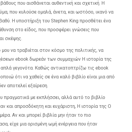
βάθους που αισθάνεται αυθεντική και σχετική. Η
μα, που κυλούσε ομαλά, άνετα, και ωστόσο, ικανό να
 βαθύ. Η υποστήριξη του Stephen King προσθέτει ένα
βάθυνση στο είδος, που προσφέρει γνώσεις που
αι σκέψης.
 μου να τραβιέται στον κόσμο της πολιτικής, να
χέσεων ebook δωρεάν των συμμαχιών Η ιστορία της
ά απλά γεγονότα. Καθώς αντικατοπτρίζω τις ebook
οποιώ ότι να χαθείς σε ένα καλό βιβλίο είναι μια από
δεν αποτελεί εξαίρεση.
υ πραγματικά με εκπλήσσει, αλλά αυτό το βιβλίο
ταν και απροσδόκητη και ευχάριστη, Η ιστορία της Ο
έρα. Αν και μπορεί βιβλία μην ήταν το πιο
ασα, είχε μια ορισμένη ωμή ενέργεια που ήταν