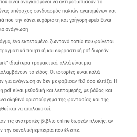
 που είναι αναγκασμένοι να αντιμετωπίσουν το
ι ένας υπέροχος συνδυασμός παλιών αγαπημένων και
ιά που την κάνει ευχάριστη και γρήγορη epub Είναι
 για ανάγνωση
άγμα, ένα εκτεταμένο, ζωντανό τοπίο που φαίνεται
 πραγματικά ποιητική και εκφραστική pdf δωρεάν
ark” ιδιαίτερα τρομακτικό, αλλά είναι μια
λαμβάνουν το είδος. Οι ιστορίες είναι καλά
ν για ανάγνωση αν δεν με φόβισαν fb2 όσο ελπίζα. Η
 pdf είναι μεθοδική και λεπτομερής, με βάθος και
ένα αληθινό αριστούργημα της φαντασίας και της
ηθεί και να απολαυστεί.
παν τις ανατροπές βιβλίο online δωρεάν πλοκής, αν
 την συνολική εμπειρία που έλειπε.