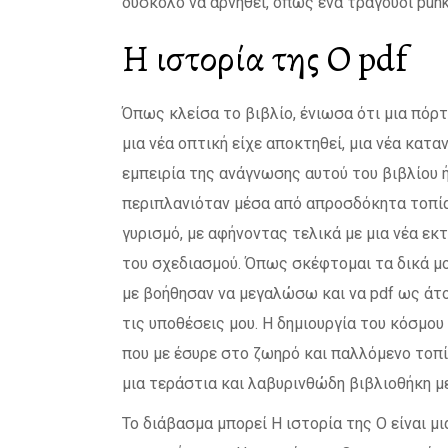
δύσκολο να αρνηθεί, όπως ένα τραγούδι punk
Η ιστορία της Ο pdf
Όπως κλείσα το βιβλίο, ένιωσα ότι μια πόρτ
μια νέα οπτική είχε αποκτηθεί, μια νέα κατ
εμπειρία της ανάγνωσης αυτού του βιβλίου ή
περιπλανιόταν μέσα από απροσδόκητα τοπία
γυρισμό, με αφήνοντας τελικά με μια νέα ε
του σχεδιασμού. Όπως σκέφτομαι τα δικά μο
με βοήθησαν να μεγαλώσω και να pdf ως άτομ
τις υποθέσεις μου. Η δημιουργία του κόσμου
που με έσυρε στο ζωηρό και παλλόμενο τοπί
μια τεράστια και λαβυρινθώδη βιβλιοθήκη μ
Το διάβασμα μπορεί Η ιστορία της Ο είναι μ