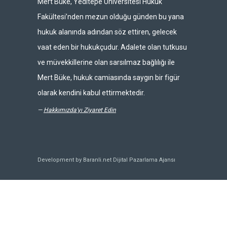
Mert Büke, Yeditepe Üniversitesi Hukuk
Fakültesi’nden mezun olduğu günden bu yana
hukuk alanında adından söz ettiren, gelecek
vaat eden bir hukukçudur. Adalete olan tutkusu
ve müvekkillerine olan sarsılmaz bağlılığı ile
Mert Büke, hukuk camiasında saygın bir figür
olarak kendini kabul ettirmektedir.
—
Hakkımızda'yı Ziyaret Edin
Development by Baranli.net
Dijital Pazarlama Ajansı