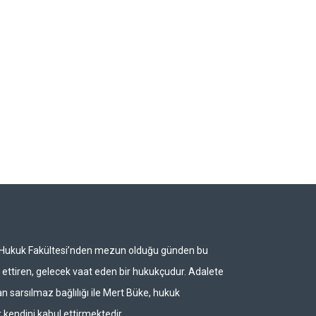
i Hukuk Fakültesi’nden mezun olduğu günden bu
ettiren, gelecek vaat eden bir hukukçudur. Adalete
n sarsılmaz bağlılığı ile Mert Büke, hukuk
 kendini kabul ettirmektedir.