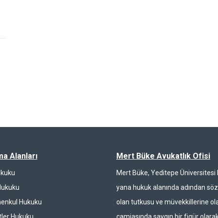
ma Alanları
Mert Büke Avukatlık Ofisi
ukuku
Mert Büke, Yeditepe Üniversites
Hukuku
yana hukuk alanında adından söz 
enkul Hukuku
olan tutkusu ve müvekkillerine ola
ler Hukuku
camiasında saygın bir figür olarak