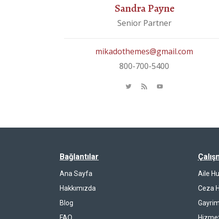
Sandra Payne
Senior Partner
mikadothemes@gmail.com
800-700-5400
Bağlantılar
Çalış
Ana Sayfa
Aile H
Hakkımızda
Ceza 
Blog
Gayrim
FAQ
Hizmet