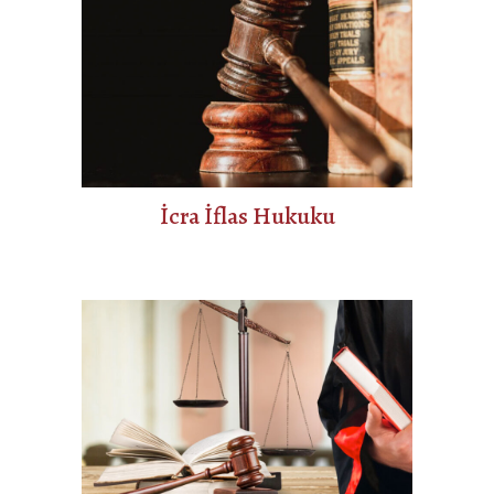
İcra İflas Hukuku